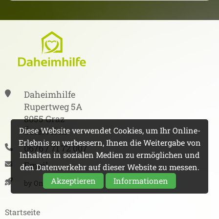
Daheimhilfe
Rupertweg 5A
8055 Graz
Österreich
Diese Website verwendet Cookies, um Ihr Online-
Erlebnis zu verbessern, Ihnen die Weitergabe von
0676 / 71 72 007
Inhalten in sozialen Medien zu ermöglichen und
Email
den Datenverkehr auf dieser Website zu messen.
Akzeptieren
Informationen
by Online Raketen
Startseite