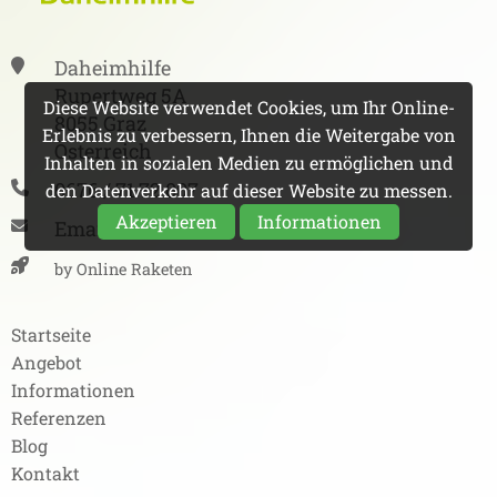
Daheimhilfe
Rupertweg 5A
Diese Website verwendet Cookies, um Ihr Online-
8055 Graz
Erlebnis zu verbessern, Ihnen die Weitergabe von
Österreich
Inhalten in sozialen Medien zu ermöglichen und
0676 / 71 72 007
den Datenverkehr auf dieser Website zu messen.
Akzeptieren
Informationen
Email
by Online Raketen
Startseite
Angebot
Informationen
Referenzen
Blog
Kontakt